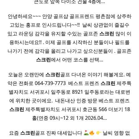
큰도로 앞쪽 다이소 건물 4층에…
안녕하세요~~~ 안양 골프샵 골프프렌드 평촌점에 상주하
고있는 홍프로 인사드립니다~~!! ​ 날씨 상관없이 즐길수
있고 라운딩 감각을 유지할 수있는 골프존
스크린
많이 이
용하시는데요!! . 이제 골프를 시작하신 분들이나 필드를
나가기 전에 감각을 올리고 나가고 싶으신분들이 . 골프존
스크린
에서 어떤 코스를 선택…
오늘은 오랜만에
스크린
골프 다녀온 이야기 해볼게요. 예
약은 전화로 064-739-7773 ​ 베스트 프렌즈
스크린
제주특
별자치도 서귀포시 일주동로 8921 일주동로라는 대로변
에 위치한 곳이에요. ​ 내돈내산 인증 방문 베스트 프렌즈
스크린
제주특별자치도 서귀포시 호근동 566 더보기 18
홀(연중 09시~12 외 1개 2026.04…
요즘
스크린
골프 진짜 대세입니다
날씨 영향 없