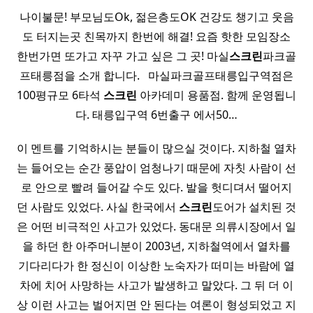
나이불문! 부모님도Ok, 젊은층도OK 건강도 챙기고 웃음
도 터지는곳 친목까지 한번에 해결! 요즘 핫한 모임장소
한번가면 또가고 자꾸 가고 싶은 그 곳! 마실
스크린
파크골
프태릉점을 소개 합니다. ​ ​ 마실파크골프태릉입구역점은
100평규모 6타석
스크린
아카데미 용품점. 함께 운영됩니
다. 태릉입구역 6번출구 에서50…
이 멘트를 기억하시는 분들이 많으실 것이다. 지하철 열차
는 들어오는 순간 풍압이 엄청나기 때문에 자칫 사람이 선
로 안으로 빨려 들어갈 수도 있다. 발을 헛디뎌서 떨어지
던 사람도 있었다. 사실 한국에서
스크린
도어가 설치된 것
은 어떤 비극적인 사고가 있었다. 동대문 의류시장에서 일
을 하던 한 아주머니분이 2003년, 지하철역에서 열차를
기다리다가 한 정신이 이상한 노숙자가 떠미는 바람에 열
차에 치어 사망하는 사고가 발생하고 말았다. 그 뒤 더 이
상 이런 사고는 벌어지면 안 된다는 여론이 형성되었고 지