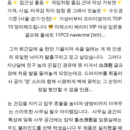
음
접근성 좋음
게임처럼 즐김 근데 막상 가보면
가격, 시설, 타격감 차이 엄청 큼 그래서 오늘은
수도권
기준 (서울·경기·인천)
가성비부터 프리미엄까지 TOP
10 정리해드립니다
마제스티 베리티 VIP 여성 입문용
골프채 풀세트 11PCS naver.me [퍼터…
그저 퇴근길에 술 한잔 기울이며 속을 달래는 게 제 인생
의 유일한 낙이자 탈출구라고 믿고 살았습니다. ​ ​ 그러다
지난달에 친구 놈의 끈질긴 권유에 못 이겨서
스크린
골프
장에 처음 발을 들여놓게 되었는데요. 드라이버를 휘둘러
서 공이 ‘깡’ 소리와 함께 시원하게 벽에 꽂히는 그 손맛이
정말 형언할 수 없을 만큼…
눈 건강을 지키고 업무 효율을 높이며 냉방비까지 아껴주
는 스마트한 사무실 필수 아이템입니다. ​ ​ 사무실 공간의
특성에 맞춰 사무 공간에는 암막 롤
스크린
을 임원실에는
우드 블라인드를 선택 하셨습니다 두 제품은 설치했을 때