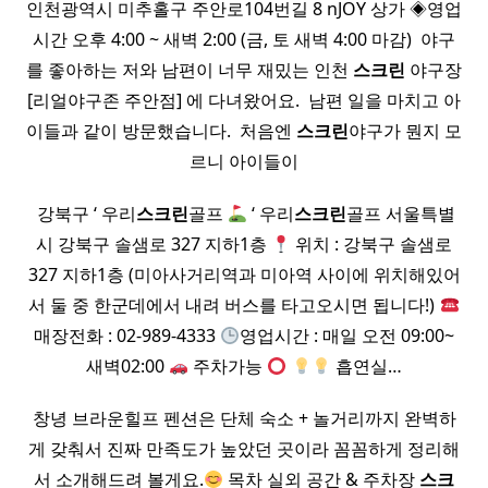
인천광역시 미추홀구 주안로104번길 8 nJOY 상가 ◈영업
시간 오후 4:00 ~ 새벽 2:00 (금, 토 새벽 4:00 마감) ​ 야구
를 좋아하는 저와 남편이 너무 재밌는 인천
스크린
야구장
[리얼야구존 주안점] 에 다녀왔어요. ​ 남편 일을 마치고 아
이들과 같이 방문했습니다. ​ 처음엔
스크린
야구가 뭔지 모
르니 아이들이
​ 강북구 ‘ 우리
스크린
골프
‘ 우리
스크린
골프 서울특별
시 강북구 솔샘로 327 지하1층
위치 : 강북구 솔샘로
327 지하1층 (미아사거리역과 미아역 사이에 위치해있어
서 둘 중 한군데에서 내려 버스를 타고오시면 됩니다!)
매장전화 : 02-989-4333
영업시간 : 매일 오전 09:00~
새벽02:00
주차가능
흡연실…
창녕 브라운힐프 펜션은 단체 숙소 + 놀거리까지 완벽하
게 갖춰서 진짜 만족도가 높았던 곳이라 꼼꼼하게 정리해
서 소개해드려 볼게요.
목차 실외 공간 & 주차장
스크