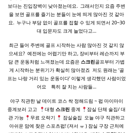
보다는 진입장벽이 낮아졌는데요. ​ 그래서인지 요즘 주변
을 보면 골프를 즐기는 분들이 눈에 띄게 많아진 것 같아
요. ​ 누구나 부담 없이 골프를 접할 수 있게 되면서 20~30
대 입문자도 크게 늘었다고…
최근 들어 주변에 골프 시작하는 사람 많아진 것 같지 않
으세요? ​ 예전에는 어렵기만 하고, 장비부터 레슨까지 부
담 큰 운동처럼 느껴졌는데 요즘은
스크린
골프부터 가볍
게 시작하는 분위기가 확실히 많아졌죠 ​ 저도 원래는 ‘골
프는 나랑 거리 있는 운동이다’ 이렇게 생각했던 사람이었
어요 ​ ​ ​ 특히 잘 치는 사람들…
야구 직관한 날 데이트 코스 싹 정해드림 ~ 펍 마이마이
중계보러 고고 ​
대형
스크린
중계
잠실 단체 술집/ 대
관 가능
무료 오락기
잠실술집 ​ 오늘 야구 직관하고
아쉬운 맘에 찾은 스포츠펍! (져서 ㅠ ) 잠실 구장 근처에