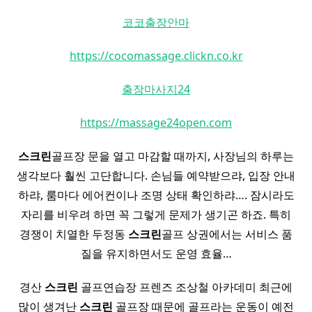
코코출장안마
https://cocomassage.clickn.co.kr
출장마사지24
https://massage24open.com
스크린
골프장 문을 열고 마감할 때까지, 사장님의 하루는
생각보다 훨씬 고단합니다. 손님들 예약받으랴, 입장 안내
하랴, 룸마다 에어컨이나 조명 상태 확인하랴…. 잠시라도
자리를 비우려 하면 꼭 그렇게 문제가 생기곤 하죠. 특히
경쟁이 치열한 두정동
스크린
골프 상권에서는 서비스 품
질을 유지하면서도 운영 효율…
경산
스크린
골프연습장 프렌즈 조상철 아카데미 최근에
많이 생겨난
스크린
골프장 때문에 골프라는 운동이 예전