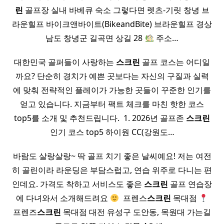
린
골프장 실내 바베큐 숙소 그렇다면 렛츠-기릿 창녕 브
라운힐프 바이크앤바이트(BikeandBite) 브라운힐프 경상
남도 창녕군 길곡면 상길 28
주소…
대한민국 골퍼들이 사랑하는
스크린
골프 코스는 어디일
까요? 단순히 경치가 예쁜 곳보다는 자신의 구질과 실력
에 맞춰 전략적인 플레이가 가능한 곳들이 꾸준한 인기를
얻고 있습니다. 지금부터 팩트 체크를 마친 핫한 코스
top5를 소개 및 추천드립니다. ​ 1. 2026년 골프존
스크린
인기 코스 top5 하이원 CC(강원도…
바람도 살랑살랑~ 딱 골프 치기 좋은 날씨예요! 저는 여전
히 골린이라 라운딩은 부담스럽고, 연습 위주로 다니는 편
인데요. 가격도 착하고 서비스도 좋은
스크린
골프 연습장
에 다녀와서 소개해드려요
​ 프렌스
스크린
목대점
프렌즈
스크린
목대점 대전 유성구 도안동, 목원대 가는길