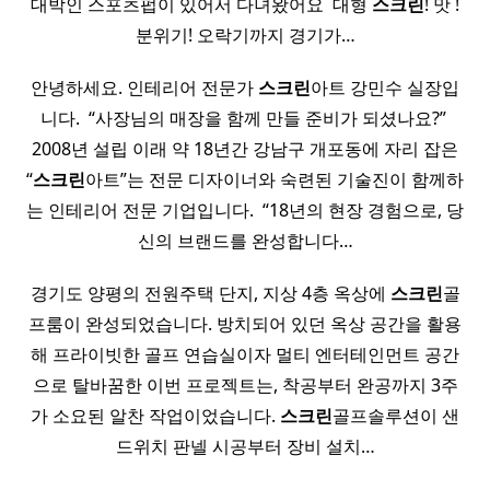
대박인 스포츠펍이 있어서 다녀왔어요 ​ 대형
스크린
! 맛 !
분위기! 오락기까지 경기가…
안녕하세요. 인테리어 전문가
스크린
아트 강민수 실장입
니다. ​ “사장님의 매장을 함께 만들 준비가 되셨나요?” ​
2008년 설립 이래 약 18년간 강남구 개포동에 자리 잡은
“
스크린
아트”는 전문 디자이너와 숙련된 기술진이 함께하
는 인테리어 전문 기업입니다. ​ “18년의 현장 경험으로, 당
신의 브랜드를 완성합니다…
경기도 양평의 전원주택 단지, 지상 4층 옥상에
스크린
골
프룸이 완성되었습니다. 방치되어 있던 옥상 공간을 활용
해 프라이빗한 골프 연습실이자 멀티 엔터테인먼트 공간
으로 탈바꿈한 이번 프로젝트는, 착공부터 완공까지 3주
가 소요된 알찬 작업이었습니다.
스크린
골프솔루션이 샌
드위치 판넬 시공부터 장비 설치…