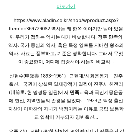
바로가기
https://www.aladin.co.kr/shop/wproduct.aspx?
ItemId=369729082 역사는 왜 한쪽 이야기만 남아 있을
까 우리가 접하는 역사는 대개 비슷합니다. 정주
민족
의
역사, 국가 중심의 역사, 혹은 특정 영토를 지배한 왕조의
역사. 사료는 풍부하고, 기준은 명확합니다. 그래서 무엇
이 중요한지, 어디에 집중해야 하는지 비교적…
신현수(申鉉壽 1893~1961) ​ ​ 근현대/사회운동가 ​ ​ ​ 진주
출신. ​ ​ 국권이 상실된 일제강점기 일찍이 진주시 천전리
(川前里, 현 망경동 일원)에서
민족
교육과 국민계몽운동
에 헌신, 지역민들의 존경을 받았다. ​ ​ ​ 1923년 백정 출신
자산가 이학찬의 자녀가 백정이라는 이유로 공립 보통학
교 입학이 거부되자 양반출신…
​ 요즘 같이 오락가락한 날씨엔 면역떨어지기 딱좋은거 같