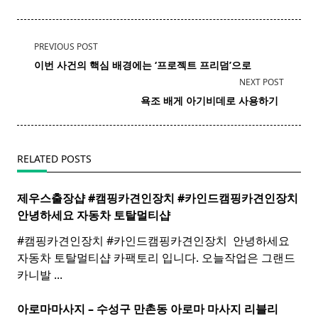
<span
PREVIOUS POST
class="nav-
이번 사건의 핵심 배경에는 ‘프로젝트 프리덤’으로
subtitle
NEXT POST
screen-
욕조
배게
아기비데로 사용하기 ​ ​
reader-
text">Page</span>
RELATED POSTS
제우스출장샵 #캠핑카견인장치 #카인드캠핑카견인장치 ​
안녕하세요 자동차 토탈멀티
샵
#캠핑카견인장치 #카인드캠핑카견인장치 ​ 안녕하세요
자동차 토탈멀티샵 카팩토리 입니다. 오늘작업은 그랜드
카니발
...
아로마마사지 – 수성구 만촌동
아로마
마사지
리블리