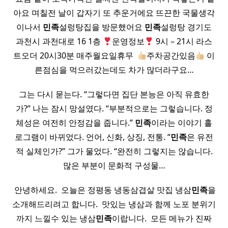
아요 며칠전 날이 갑자기 또 추운거에요 뜨끈한 국물생각
이나서
민족
설렁탕집을 방문했어요
민족
설렁탕 경기도
과천시 과천대로 16 1층
운영정보
9시 – 21시 라스
트오더 20시30분 매주월요일휴무 ​
주차공간있음
이
른점심을 먹으러갔는데도 차가 많더라구요…
그는 다시 묻는다. “그렇다면 집단 본능은 아직 유효한
가?” 나는 잠시 망설였다. “부분적으로는 그렇습니다. 정
체성은 여전히 안정감을 줍니다.”
민족
이라는 이야기 홀
로그램이 바뀌었다. 언어, 신화, 상징, 전통. “
민족
은 유전
적 실체인가?” 그가 물었다. “완전히 그렇지는 않습니다.
많은 부분이 문화적 구성물…
​ 안녕하세요. ​ 오늘은 정평동 냉동삼겹살 맛집 냉삼
민족
을
소개해드리려고 합니다. ​ 맛있는 냉삼과 함께 노포 분위기
까지 느낄수 있는 냉삼
민족
이랍니다. ​ 모든 메뉴가 진짜