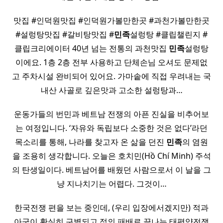
맛집 #인덕원맛집 #인덕원가볼만한곳 #과천가볼만한곳
#설렁탕맛집 #갈비탕맛집 #
민족
설렁탕 #클립챌린지 #
클립크리에이터 40년 넘는 전통의 과천맛집
민족
설렁탕
이에요. 1층 2층 전부 사용하고 단체손님 오셔도 문제없
고 주차시설 완비되어 있어요. 가마솥에 직접 우려내는 국
내산 사골로 깊은맛과 고소한 설렁탕과…
운동가들의 번민과 베트남 전쟁의 아픈 진실을 비추어보
는 여정입니다. ‘자유와 독립보다 소중한 것은 없다’라던
목소리를 통해, 나라를 찾고자 온 삶을 던진
민족
의 염원
을 조용히 생각합니다. 오늘은 호치민(Hồ Chí Minh) 주석
의 탄생일이다. 베트남어를 배웠던 사람으로서 이 날을 그
냥 지나치기는 어렵다. 그것이…
한국전쟁 편을 보는 중인데, (우리 입장에서겠지만) 적과
아군이 확실히 구별되고 적의 패배로 끝나는 태평양전쟁