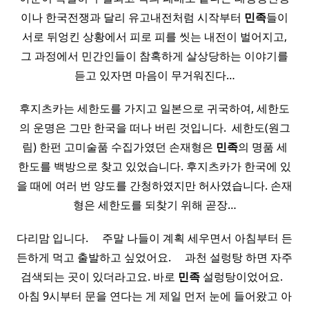
이나 한국전쟁과 달리 유고내전처럼 시작부터
민족
들이
서로 뒤엉킨 상황에서 피로 피를 씻는 내전이 벌어지고,
그 과정에서 민간인들이 참혹하게 살상당하는 이야기를
듣고 있자면 마음이 무거워진다…
후지츠카는 세한도를 가지고 일본으로 귀국하여, 세한도
의 운명은 그만 한국을 떠나 버린 것입니다. ​ 세한도(원그
림) 한펀 고미술품 수집가였던 손재형은
민족
의 명품 세
한도를 백방으로 찾고 있었습니다. 후지츠카가 한국에 있
을 때에 여러 번 양도를 간청하였지만 허사였습니다. 손재
형은 세한도를 되찾기 위해 곧장…
다리맘 입니다. ​ ​ ​ ​ 주말 나들이 계획 세우면서 아침부터 든
든하게 먹고 출발하고 싶었어요. ​ ​ ​ ​ 과천 설렁탕 하면 자주
검색되는 곳이 있더라고요. 바로
민족
설렁탕이었어요. ​ ​
아침 9시부터 문을 연다는 게 제일 먼저 눈에 들어왔고 아