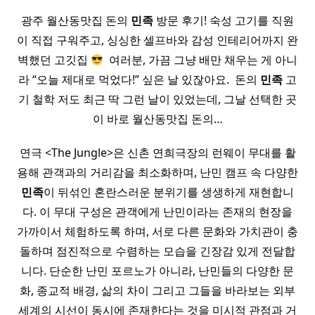
광주 월산동맛집 돈의
민족
방문 후기! 숙성 고기를 직원
이 직접 구워주고, 싱싱한 셀프바와 감성 인테리어까지 완
벽했던 고깃집
​ 여러분, 가끔 그냥 배만 채우는 게 아니
라 “오늘 제대로 먹었다!” 싶은 날 있잖아요. ​ 돈의
민족
고
기 철학 저도 최근 딱 그런 날이 있었는데, 그날 선택한 곳
이 바로 월산동맛집 돈의…
연극 <The Jungle>은 신촌 연희극장의 런웨이 무대를 활
용해 관객과의 거리감을 최소화하며, 난민 캠프 속 다양한
민족
이 뒤섞인 혼란스러운 분위기를 생생하게 재현합니
다. 이 무대 구성은 관객에게 난민이라는 존재의 현장을
가까이서 체험하도록 하며, 서로 다른 문화와 가치관이 충
돌하며 점진적으로 수렴하는 모습을 긴장감 있게 전달합
니다. 단순한 난민 포르노가 아니라, 난민들의 다양한 문
화, 종교적 배경, 삶의 차이 그리고 그들을 바라보는 외부
세계의 시선이 동시에 존재한다는 것을 미시적 관점과 거