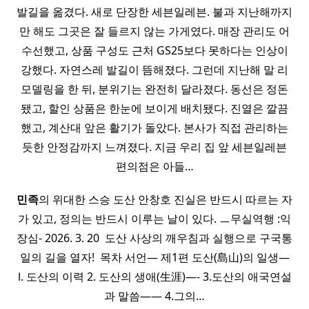
발길을 옮겼다. 새로 단장한 세븐일레븐. 불과 지난해까지
만 해도 그곳은 잘 들르지 않는 가게였다. 매장 관리도 어
수선했고, 상품 구성도 근처 GS25보다 못하다는 인상이
강했다. 자연스레 발길이 뜸해졌다. 그런데 지난해 말 리
모델링을 한 뒤, 분위기는 완전히 달라졌다. 동선은 정돈
됐고, 할인 상품은 한눈에 보이게 배치됐다. 진열은 깔끔
했고, 계산대 앞은 활기가 돌았다. 본사가 직접 관리하는
듯한 안정감까지 느껴졌다. 지금 우리 집 앞 세븐일레븐
편의점은 아들…
민족
의 위대한 스승 도산 안창호 진실은 반드시 따르는 자
가 있고, 정의는 반드시 이루는 날이 있다. ㅡ무실역행 :익
장심- 2026. 3. 20 ​ 도산 사상의 깨우침과 실행으로 구국통
일의 길을 열자! ​ 목차 서언— 제1편 도산(島山)의 일생—
Ⅰ. 도산의 이력 2. 도산의 생애(生涯)—- 3.도산의 애국연설
과 말씀—— 4.그의…