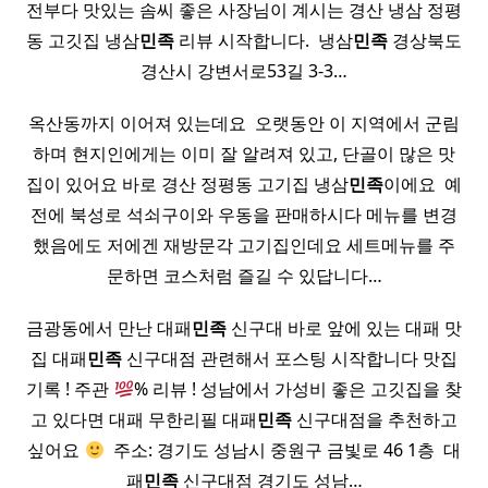
전부다 맛있는 솜씨 좋은 사장님이 계시는 경산 냉삼 정평
동 고깃집 냉삼
민족
리뷰 시작합니다. ​ 냉삼
민족
경상북도
경산시 강변서로53길 3-3…
옥산동까지 이어져 있는데요 ​ 오랫동안 이 지역에서 군림
하며 현지인에게는 이미 잘 알려져 있고, 단골이 많은 맛
집이 있어요 바로 경산 정평동 고기집 냉삼
민족
이에요 ​ 예
전에 북성로 석쇠구이와 우동을 판매하시다 메뉴를 변경
했음에도 저에겐 재방문각 고기집인데요 세트메뉴를 주
문하면 코스처럼 즐길 수 있답니다…
금광동에서 만난 대패
민족
신구대 바로 앞에 있는 대패 맛
집 대패
민족
신구대점 관련해서 포스팅 시작합니다 맛집
기록 ! 주관
% 리뷰 ! 성남에서 가성비 좋은 고깃집을 찾
고 있다면 대패 무한리필 대패
민족
신구대점을 추천하고
싶어요
​ 주소: 경기도 성남시 중원구 금빛로 46 1층 ​ 대
패
민족
신구대점 경기도 성남…